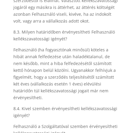
szerződéstől is elállhat. Választott kellékszavatossági
jogáról egy másikra is áttérhet, az áttérés költségét
azonban Felhasználó viseli, kivéve, ha az indokolt
volt, vagy arra a vállalkozás adott okot.
8.3. Milyen határidőben érvényesítheti Felhasználó
kellékszavatossági igényét?
Felhasználó (ha fogyasztónak minősül) köteles a
hibát annak felfedezése után haladéktalanul, de
nem később, mint a hiba felfedezésétől számított
kettő hónapon belül közölni. Ugyanakkor felhívjuk a
figyelmét, hogy a szerződés teljesítésétől számított
két éves (vállalkozás esetén 1 éves) elévülési
határidőn túl kellékszavatossági jogait már nem
érvényesítheti.
8.4. Kivel szemben érvényesítheti kellékszavatossági
igényét?
Felhasználó a Szolgáltatóval szemben érvényesítheti