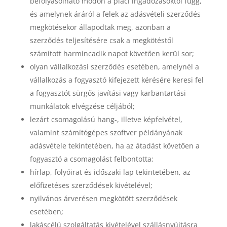
befolyásolható módon a piaci ingadozásoktól függ,
és amelynek áráról a felek az adásvételi szerződés
megkötésekor állapodtak meg, azonban a
szerződés teljesítésére csak a megkötéstől
számított harmincadik napot követően kerül sor;
olyan vállalkozási szerződés esetében, amelynél a
vállalkozás a fogyasztó kifejezett kérésére keresi fel
a fogyasztót sürgős javítási vagy karbantartási
munkálatok elvégzése céljából;
lezárt csomagolású hang-, illetve képfelvétel,
valamint számítógépes szoftver példányának
adásvétele tekintetében, ha az átadást követően a
fogyasztó a csomagolást felbontotta;
hírlap, folyóirat és időszaki lap tekintetében, az
előfizetéses szerződések kivételével;
nyilvános árverésen megkötött szerződések
esetében;
lakáscélú szolgáltatás kivételével szállásnyújtásra