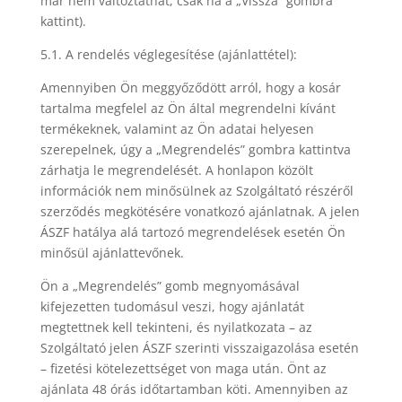
már nem változtathat, csak ha a „Vissza” gombra
kattint).
5.1. A rendelés véglegesítése (ajánlattétel):
Amennyiben Ön meggyőződött arról, hogy a kosár
tartalma megfelel az Ön által megrendelni kívánt
termékeknek, valamint az Ön adatai helyesen
szerepelnek, úgy a „Megrendelés” gombra kattintva
zárhatja le megrendelését. A honlapon közölt
információk nem minősülnek az Szolgáltató részéről
szerződés megkötésére vonatkozó ajánlatnak. A jelen
ÁSZF hatálya alá tartozó megrendelések esetén Ön
minősül ajánlattevőnek.
Ön a „Megrendelés” gomb megnyomásával
kifejezetten tudomásul veszi, hogy ajánlatát
megtettnek kell tekinteni, és nyilatkozata – az
Szolgáltató jelen ÁSZF szerinti visszaigazolása esetén
– fizetési kötelezettséget von maga után. Önt az
ajánlata 48 órás időtartamban köti. Amennyiben az