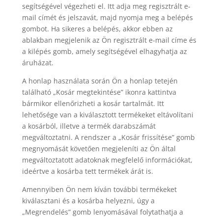
segítségével végezheti el. Itt adja meg regisztrált e-
mail címét és jelszavát, majd nyomja meg a belépés
gombot. Ha sikeres a belépés, akkor ebben az
ablakban megjelenik az Ön regisztrált e-mail címe és
a kilépés gomb, amely segítségével elhagyhatja az
áruházat.
A honlap használata során Ön a honlap tetején
található „Kosár megtekintése” ikonra kattintva
bármikor ellenőrizheti a kosár tartalmát. Itt
lehetősége van a kiválasztott termékeket eltávolítani
a kosárból, illetve a termék darabszámát
megváltoztatni. A rendszer a „Kosár frissítése” gomb
megnyomását követően megjeleníti az Ön által
megváltoztatott adatoknak megfelelő információkat,
ideértve a kosárba tett termékek árát is.
Amennyiben Ön nem kíván további termékeket
kiválasztani és a kosárba helyezni, úgy a
„Megrendelés” gomb lenyomásával folytathatja a