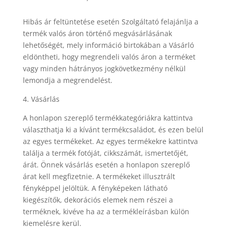
Hibás ár feltüntetése esetén Szolgáltató felajánlja a
termék valós áron történő megvásárlásának
lehetőségét, mely információ birtokában a Vásárló
eldöntheti, hogy megrendeli valós áron a terméket
vagy minden hátrányos jogkövetkezmény nélkül
lemondja a megrendelést.
4. Vásárlás
A honlapon szereplő termékkategóriákra kattintva
választhatja ki a kívánt termékcsaládot, és ezen belül
az egyes termékeket. Az egyes termékekre kattintva
találja a termék fotóját, cikkszámát, ismertetőjét,
árát. Önnek vásárlás esetén a honlapon szereplő
árat kell megfizetnie. A termékeket illusztrált
fényképpel jelöltük. A fényképeken látható
kiegészítők, dekorációs elemek nem részei a
terméknek, kivéve ha az a termékleírásban külön
kiemelésre kerül.