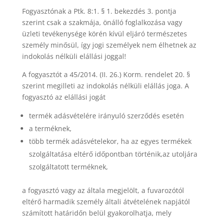
Fogyasztónak a Ptk. 8:1. § 1. bekezdés 3. pontja
szerint csak a szakmája, önálló foglalkozása vagy
üzleti tevékenysége körén kívül eljáró természetes
személy minősül, így jogi személyek nem élhetnek az
indokolás nélküli elállási joggal!
A fogyasztót a 45/2014. (II. 26.) Korm. rendelet 20. §
szerint megilleti az indokolás nélküli elállás joga. A
fogyasztó az elállási jogát
termék adásvételére irányuló szerződés esetén
a terméknek,
több termék adásvételekor, ha az egyes termékek
szolgáltatása eltérő időpontban történik,az utoljára
szolgáltatott terméknek,
a fogyasztó vagy az általa megjelölt, a fuvarozótól
eltérő harmadik személy általi átvételének napjától
számított határidőn belül gyakorolhatja, mely