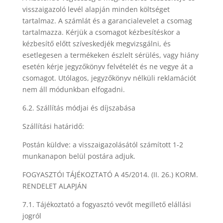
visszaigazoló levél alapján minden költséget
tartalmaz. A számlát és a garancialevelet a csomag
tartalmazza. Kérjük a csomagot kézbesítéskor a
kézbesítő előtt szíveskedjék megvizsgálni, és
esetlegesen a termékeken észlelt sérülés, vagy hiány
esetén kérje jegyzőkönyv felvételét és ne vegye át a
csomagot. Utólagos, jegyzőkönyv nélküli reklamációt
nem áll módunkban elfogadni.
6.2. Szállítás módjai és díjszabása
Szállítási határidő:
Postán küldve: a visszaigazolásától számított 1-2
munkanapon belül postára adjuk.
FOGYASZTÓI TÁJÉKOZTATÓ A 45/2014. (II. 26.) KORM.
RENDELET ALAPJÁN
7.1. Tájékoztató a fogyasztó vevőt megillető elállási
jogról