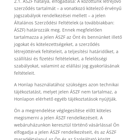
2.1. ÁSZF hatálya, elfogadása: A közöttünk létrejövő
szerződés tartalmát – a vonatkozó kötelező érvényű
jogszabályok rendelkezései mellett – a jelen
Általános Szerződési Feltételek (a továbbiakban:
ÁSZF) határozzák meg. Ennek megfelelően
tartalmazza a jelen ÁSZF az Önt és bennünket illető
jogokat és kötelezettségeket, a szerződés
létrejöttének feltételeit, a teljesítési határidőket, a
szállítási és fizetési feltételeket, a felelősségi
szabályokat, valamint az elállási jog gyakorlásának
feltételeit.
A Honlap használatához szükséges azon technikai
tájékoztatást, melyet jelen ÁSZF nem tartalmaz, a
Honlapon elérhető egyéb tájékoztatások nyújtják.
Ön a megrendelése véglegesítése előtt köteles
megismerni a jelen ÁSZF rendelkezéseit. A
webáruházunkon keresztül történő vásárlással Ön
elfogadja a jelen ÁSZF rendelkezéseit, és az ÁSZF
maradéktalanul az Ön és az Szolgáltató között