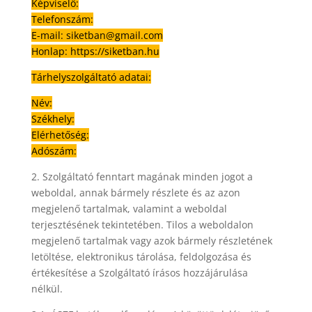
Képviselő:
Telefonszám:
E-mail: siketban@gmail.com
Honlap: https://siketban.hu
Tárhelyszolgáltató adatai:
Név:
Székhely:
Elérhetőség:
Adószám:
2. Szolgáltató fenntart magának minden jogot a
weboldal, annak bármely részlete és az azon
megjelenő tartalmak, valamint a weboldal
terjesztésének tekintetében. Tilos a weboldalon
megjelenő tartalmak vagy azok bármely részletének
letöltése, elektronikus tárolása, feldolgozása és
értékesítése a Szolgáltató írásos hozzájárulása
nélkül.