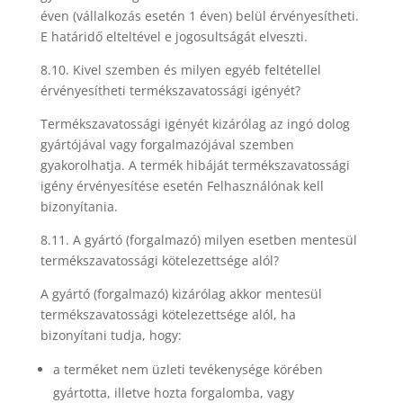
éven (vállalkozás esetén 1 éven) belül érvényesítheti.
E határidő elteltével e jogosultságát elveszti.
8.10. Kivel szemben és milyen egyéb feltétellel
érvényesítheti termékszavatossági igényét?
Termékszavatossági igényét kizárólag az ingó dolog
gyártójával vagy forgalmazójával szemben
gyakorolhatja. A termék hibáját termékszavatossági
igény érvényesítése esetén Felhasználónak kell
bizonyítania.
8.11. A gyártó (forgalmazó) milyen esetben mentesül
termékszavatossági kötelezettsége alól?
A gyártó (forgalmazó) kizárólag akkor mentesül
termékszavatossági kötelezettsége alól, ha
bizonyítani tudja, hogy:
a terméket nem üzleti tevékenysége körében
gyártotta, illetve hozta forgalomba, vagy