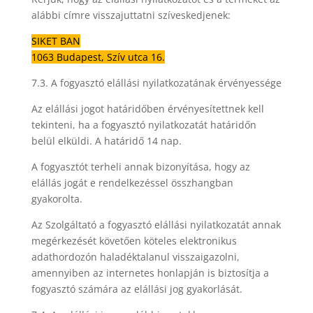
alábbi címre visszajuttatni szíveskedjenek:
SIKET BAN
1063 Budapest, Szív utca 16.
7.3. A fogyasztó elállási nyilatkozatának érvényessége
Az elállási jogot határidőben érvényesítettnek kell
tekinteni, ha a fogyasztó nyilatkozatát határidőn
belül elküldi. A határidő 14 nap.
A fogyasztót terheli annak bizonyítása, hogy az
elállás jogát e rendelkezéssel összhangban
gyakorolta.
Az Szolgáltató a fogyasztó elállási nyilatkozatát annak
megérkezését követően köteles elektronikus
adathordozón haladéktalanul visszaigazolni,
amennyiben az internetes honlapján is biztosítja a
fogyasztó számára az elállási jog gyakorlását.