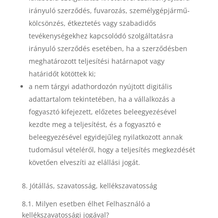
irányuló szerződés, fuvarozás, személygépjármű-
kölcsönzés, étkeztetés vagy szabadidős
tevékenységekhez kapcsolódó szolgáltatásra
irányuló szerződés esetében, ha a szerződésben
meghatározott teljesítési határnapot vagy
határidőt kötöttek ki;
a nem tárgyi adathordozón nyújtott digitális
adattartalom tekintetében, ha a vállalkozás a
fogyasztó kifejezett, előzetes beleegyezésével
kezdte meg a teljesítést, és a fogyasztó e
beleegyezésével egyidejűleg nyilatkozott annak
tudomásul vételéről, hogy a teljesítés megkezdését
követően elveszíti az elállási jogát.
8. Jótállás, szavatosság, kellékszavatosság
8.1. Milyen esetben élhet Felhasználó a
kellékszavatossági jogával?