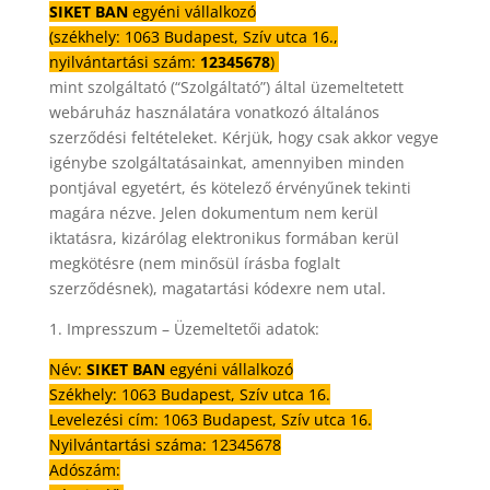
SIKET BAN
egyéni vállalkozó
(székhely: 1063 Budapest, Szív utca 16.,
nyilvántartási szám:
12345678
)
mint szolgáltató (“Szolgáltató”) által üzemeltetett
webáruház használatára vonatkozó általános
szerződési feltételeket. Kérjük, hogy csak akkor vegye
igénybe szolgáltatásainkat, amennyiben minden
pontjával egyetért, és kötelező érvényűnek tekinti
magára nézve. Jelen dokumentum nem kerül
iktatásra, kizárólag elektronikus formában kerül
megkötésre (nem minősül írásba foglalt
szerződésnek), magatartási kódexre nem utal.
1. Impresszum – Üzemeltetői adatok:
Név:
SIKET BAN
egyéni vállalkozó
Székhely: 1063 Budapest, Szív utca 16.
Levelezési cím: 1063 Budapest, Szív utca 16.
Nyilvántartási száma: 12345678
Adószám: