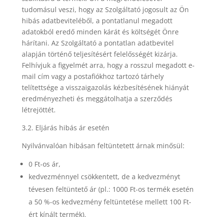
tudomásul veszi, hogy az Szolgáltató jogosult az Ön
hibás adatbeviteléből, a pontatlanul megadott
adatokból eredő minden kárát és költségét Önre
hárítani. Az Szolgáltató a pontatlan adatbevitel
alapján történő teljesítésért felelősségét kizárja.
Felhívjuk a figyelmét arra, hogy a rosszul megadott e-
mail cím vagy a postafiókhoz tartozó tárhely
telítettsége a visszaigazolás kézbesítésének hiányát
eredményezheti és meggátolhatja a szerződés
létrejöttét.
3.2. Eljárás hibás ár esetén
Nyilvánvalóan hibásan feltüntetett árnak minősül:
0 Ft-os ár,
kedvezménnyel csökkentett, de a kedvezményt
tévesen feltüntető ár (pl.: 1000 Ft-os termék esetén
a 50 %-os kedvezmény feltüntetése mellett 100 Ft-
ért kínált termék).