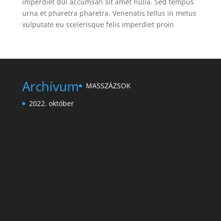
imperdiet dui accumsan sit amet nulla. Sed tempus
urna et pharetra pharetra. Venenatis tellus in metus
vulputate eu scelerisque felis imperdiet proin
Archívum
MASSZÁZSOK
2022. október