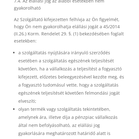
7.4. Az elállási jog az alábbi esetekben nem
gyakorolható
Az Szolgáltató kifejezetten felhívja az Ön figyelmét,
hogy Ön nem gyakorolhatja elállási jogát a 45/2014
(II.26.) Korm. Rendelet 29. §. (1) bekezdésében foglalt
esetekben:
a szolgáltatás nyújtására irányuló szerződés
esetében a szolgáltatás egészének teljesítését
követően, ha a vállalkozás a teljesítést a fogyasztó
kifejezett, előzetes beleegyezésével kezdte meg, és
a fogyasztó tudomásul vette, hogy a szolgáltatás
egészének teljesítését követően felmondási jogát
elveszíti;
olyan termék vagy szolgáltatás tekintetében,
amelynek ára, illetve díja a pénzpiac vállalkozás
által nem befolyásolható, az elállási jog
gyakorlására meghatározott határidő alatt is