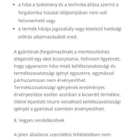
a hiba a tudomány és a technika állása szerint a
forgalomba hozatal időpontjában nem volt
felismerhető vagy
a termék hibája jogszabály vagy kötelező hatósági
előírás alkalmazásából ered.
A gyártónak (forgalmazónak) a mentesüléshez
elegendő egy okot bizonyítania. Felhívom figyelmét,
hogy ugyanazon hiba miatt kellékszavatossági és
termékszavatossági igényt egyszerre, egymással
párhuzamosan nem érvényesíthet.
Termékszavatossági igényének eredményes
érvényesítése esetén azonban a kicserélt termékre,
illetve kijavított részre vonatkozó kellékszavatossági
igényét a gyártóval szemben érvényesítheti.
8. Vegyes rendelkezések
A jelen általános szerződési feltételekben nem