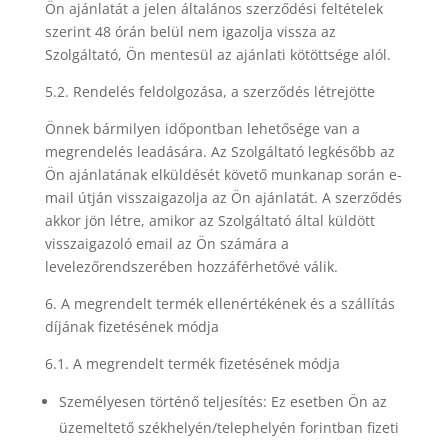
Ön ajánlatát a jelen általános szerződési feltételek
szerint 48 órán belül nem igazolja vissza az
Szolgáltató, Ön mentesül az ajánlati kötöttsége alól.
5.2. Rendelés feldolgozása, a szerződés létrejötte
Önnek bármilyen időpontban lehetősége van a
megrendelés leadására. Az Szolgáltató legkésőbb az
Ön ajánlatának elküldését követő munkanap során e-
mail útján visszaigazolja az Ön ajánlatát. A szerződés
akkor jön létre, amikor az Szolgáltató által küldött
visszaigazoló email az Ön számára a
levelezőrendszerében hozzáférhetővé válik.
6. A megrendelt termék ellenértékének és a szállítás
díjának fizetésének módja
6.1. A megrendelt termék fizetésének módja
Személyesen történő teljesítés: Ez esetben Ön az
üzemeltető székhelyén/telephelyén forintban fizeti