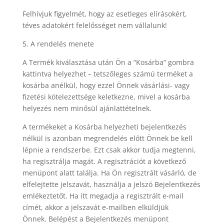
Felhívjuk figyelmét, hogy az esetleges elírásokért,
téves adatokért felelősséget nem vállalunk!
5. A rendelés menete
A Termék kiválasztása után Ön a “Kosárba” gombra
kattintva helyezhet – tetszőleges számú terméket a
kosárba anélkül, hogy ezzel Önnek vásárlási- vagy
fizetési kötelezettsége keletkezne, mivel a kosárba
helyezés nem minősül ajánlattételnek.
A termékeket a Kosárba helyezheti bejelentkezés
nélkül is azonban megrendelés előtt Önnek be kell
lépnie a rendszerbe. Ezt csak akkor tudja megtenni,
ha regisztrálja magát. A regisztrációt a következő
menüpont alatt találja. Ha Ön regisztrált vásárló, de
elfelejtette jelszavát, használja a jelszó Bejelentkezés
emlékeztetőt. Ha itt megadja a regisztrált e-mail
címét, akkor a jelszavát e-mailben elküldjük
Önnek. Belépést a Bejelentkezés menüpont