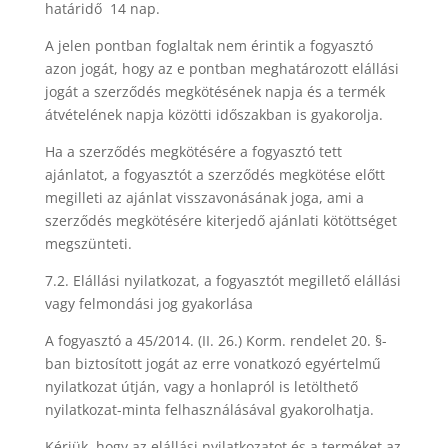
határidő 14 nap.
A jelen pontban foglaltak nem érintik a fogyasztó
azon jogát, hogy az e pontban meghatározott elállási
jogát a szerződés megkötésének napja és a termék
átvételének napja közötti időszakban is gyakorolja.
Ha a szerződés megkötésére a fogyasztó tett
ajánlatot, a fogyasztót a szerződés megkötése előtt
megilleti az ajánlat visszavonásának joga, ami a
szerződés megkötésére kiterjedő ajánlati kötöttséget
megszünteti.
7.2. Elállási nyilatkozat, a fogyasztót megillető elállási
vagy felmondási jog gyakorlása
A fogyasztó a 45/2014. (II. 26.) Korm. rendelet 20. §-
ban biztosított jogát az erre vonatkozó egyértelmű
nyilatkozat útján, vagy a honlapról is letölthető
nyilatkozat-minta felhasználásával gyakorolhatja.
Kérjük, hogy az elállási nyilatkozatot és a terméket az