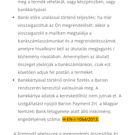
meg a termék vételárát, vagy készpénzben, vagy
bankkártyával.
Banki előre utalással történő teljesítés: ha már
visszaigazoltuk az Ön megrendelését, akkor a
visszaigazoló e-mailben megtalálja a
bankszámlaszámunkat és a megrendelésszámot,
amelyre hivatkozni kell az átutalás megjegyzés /
közlemény rovatában. Amennyiben az átutalt
összeget jóváírják a bankszámlánkon, csak ezt
követően adjuk fel postán a terméket.
Bankkártyával történő online fizetés a Barion
rendszerén keresztül valósulnak meg. A
bankkártya adatok a kereskedőhöz nem jutnak el. A
szolgáltatást nyújtó Barion Payment Zrt. a Magyar
Nemzeti Bank felügyelete alatt álló intézmény,
engedélyének száma:
H-EN-I-1064/2013.
A fizetendő végösszeg a megrendelés összesítője és