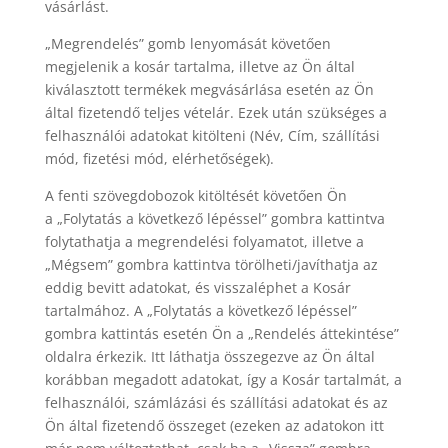
vásárlást.
„Megrendelés” gomb lenyomását követően
megjelenik a kosár tartalma, illetve az Ön által
kiválasztott termékek megvásárlása esetén az Ön
által fizetendő teljes vételár. Ezek után szükséges a
felhasználói adatokat kitölteni (Név, Cím, szállítási
mód, fizetési mód, elérhetőségek).
A fenti szövegdobozok kitöltését követően Ön
a „Folytatás a következő lépéssel” gombra kattintva
folytathatja a megrendelési folyamatot, illetve a
„Mégsem” gombra kattintva törölheti/javíthatja az
eddig bevitt adatokat, és visszaléphet a Kosár
tartalmához. A „Folytatás a következő lépéssel”
gombra kattintás esetén Ön a „Rendelés áttekintése”
oldalra érkezik. Itt láthatja összegezve az Ön által
korábban megadott adatokat, így a Kosár tartalmát, a
felhasználói, számlázási és szállítási adatokat és az
Ön által fizetendő összeget (ezeken az adatokon itt