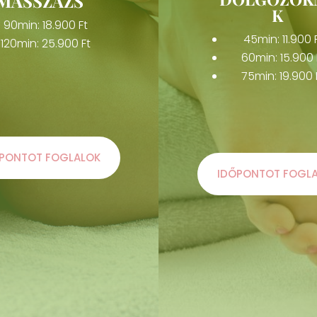
MASSZÁZS
K
90min: 18.900 Ft
45min: 11.900 
120min: 25.900 Ft
60min: 15.900 
75min: 19.900 
PONTOT FOGLALOK
IDŐPONTOT FOGL