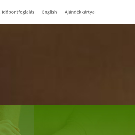
Időpontfoglalás
English
Ajándékkártya