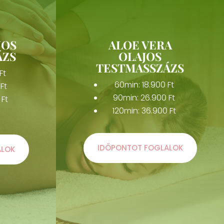
JOS
ALOE VERA
ÁZS
OLAJOS
TESTMASSZÁZS
Ft
60min: 18.900 Ft
Ft
90min: 26.900 Ft
 Ft
120min: 36.900 Ft
IDŐPONTOT FOGLALOK
ALOK