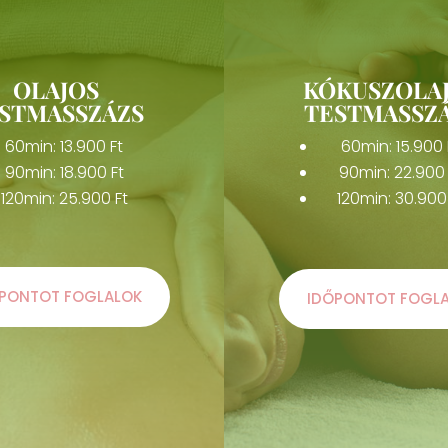
OLAJOS
KÓKUSZOLA
STMASSZÁZS
TESTMASSZ
60min: 13.900 Ft
60min: 15.900 
90min: 18.900 Ft
90min: 22.900 
120min: 25.900 Ft
120min: 30.900
PONTOT FOGLALOK
IDŐPONTOT FOGL