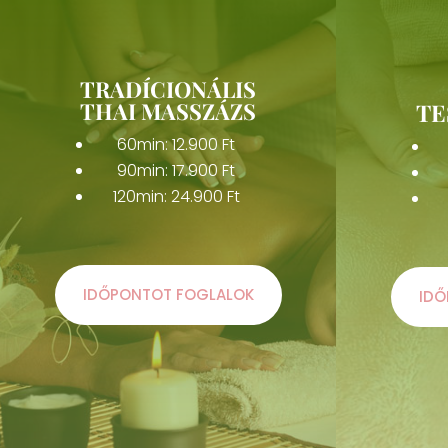
TRADÍCIONÁLIS
THAI MASSZÁZS
TE
60min: 12.900 Ft
90min: 17.900 Ft
120min: 24.900 Ft
IDŐPONTOT FOGLALOK
IDŐ