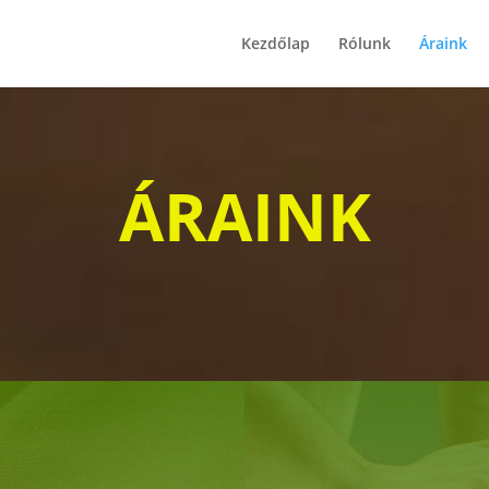
Kezdőlap
Rólunk
Áraink
ÁRAINK