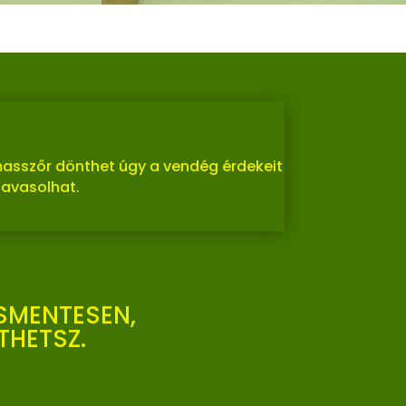
A masszőr dönthet úgy a vendég érdekeit
javasolhat.
SMENTESEN,
THETSZ.