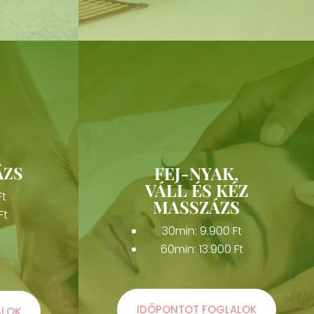
ÁZS
FEJ-NYAK,
VÁLL ÉS KÉZ
Ft
MASSZÁZS
Ft
30min: 9.900 Ft
60min: 13.900 Ft
IDŐPONTOT FOGLALOK
ALOK