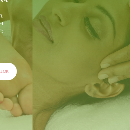
Ft
Ft
Ft
ALOK